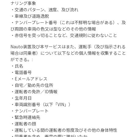
ナリング事象
・交通のパターン、速度、及び流れ
・車線及び道路逸脱
・ナンバープレート番号（これは不鮮明な場合がある）、及
び周囲の車両の色又は型などのその他の情報
・赤信号を突っ切ることなど、交通規則に従わないこと
Nauto装置及び本サービスはまた、運転手（及び指示される
場合は同乗者）について以下などの個人情報を収集すること
ができる。:
・氏名
・電話番号
・Eメールアドレス
・自宅／勤め先の住所
・運転者の免許／ID情報
・生年月日
・車両識別番号（以下「VIN」）
・ナンバープレート
・緊急時連絡先
・運転者の顔
・運転している間の運転者の態度及びその他の身体特性
・同乗者を含め、衝突の際に誰がいたか