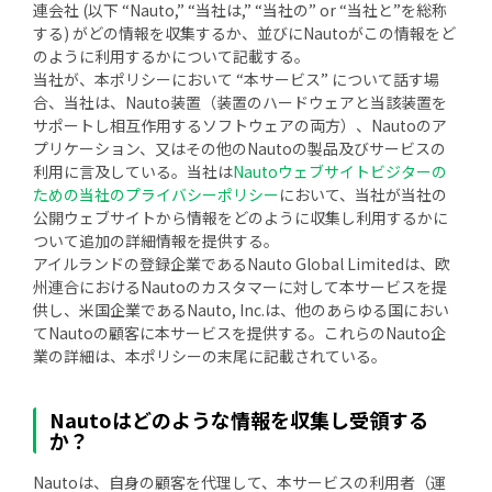
連会社 (以下 “Nauto,” “当社は,” “当社の” or “当社と”を総称
する) がどの情報を収集するか、並びにNautoがこの情報をど
のように利用するかについて記載する。
当社が、本ポリシーにおいて “本サービス” について話す場
合、当社は、Nauto装置（装置のハードウェアと当該装置を
サポートし相互作用するソフトウェアの両方）、Nautoのア
プリケーション、又はその他のNautoの製品及びサービスの
利用に言及している。当社は
Nautoウェブサイトビジターの
ための当社のプライバシーポリシー
において、当社が当社の
公開ウェブサイトから情報をどのように収集し利用するかに
ついて追加の詳細情報を提供する。
アイルランドの登録企業であるNauto Global Limitedは、欧
州連合におけるNautoのカスタマーに対して本サービスを提
供し、米国企業であるNauto, Inc.は、他のあらゆる国におい
てNautoの顧客に本サービスを提供する。これらのNauto企
業の詳細は、本ポリシーの末尾に記載されている。
Nautoはどのような情報を収集し受領する
か？
Nautoは、自身の顧客を代理して、本サービスの利用者（運