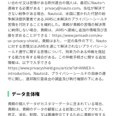
い合わせ又は苦情がある欧州連合の個人は、最初にNautoへ
連絡する必要がある： privacy@nauto.com。当社が解決で
きない紛争がある場合、Nautoは、米国に置かれた代替の紛
争解決提供業者であるJAMSに未解決のプライバシーシールド
苦情を付託することを確約した。貴殿が貴殿の苦情の解決策
に納得しない場合、貴殿は、JAMSへ連絡し追加の情報及び支
援を求めることができる： https://www.jamsadr.com/eu-
us-privacy-shield 。貴殿はまた、一定の条件の下で、Nauto
に対する苦情又はJAMSを通じて解決されないプライバシーシ
ールド遵守に関する苦情について、拘束力のある仲裁を提起
する能力を有する場合がある。この仲裁手続きに関する追加
情報は、以下で入手できる
https://www.privacyshield.gov/article?id=ANNEX-I-
introduction。Nautoは、プライバシーシールドの自身の遵
守に関し、連邦取引委員会の調査及び執行権限の下にある。
データ主体権
貴殿の個人データがカスタマーデータに含まれている場合、
貴殿は、貴殿のデータの顧客による処理に対してアクセス、
修正、消去、制限、又は異議申立てするために貴殿が有する