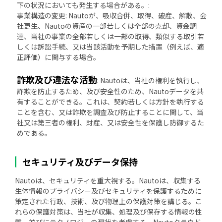
下の状況においても発生する場合がある。:
事業構造の変更: Nautoが、吸収合併、取得、破産、解散、会
社更生、Nautoの資産の一部若しくは全部の売却、資金調
達、当社の事業の全部若しくは一部の取得、類似する取引若
しくは訴訟手続、又は当該活動を予期した措置（例えば、適
正評価）に関与する場合。
詐欺及び違法な活動
: Nautoは、当社の権利を執行し、
詐欺を防止するため、及び安全性のため、Nautoデータを共
有することができる。これは、契約若しくは方針を執行する
ことを含む、又は詐欺を調査及び防止することに関して、当
社又は第三者の権利、財産、又は安全性を保護し防御するた
めである。
セキュリティ及びデータ保持
Nautoは、セキュリティを重大視する。Nautoは、収集する
生体情報のプライバシー及びセキュリティを保護するために
策定された行政、技術、及び物理上の保護対策を講じる。こ
れらの保護対策は、当社が収集、処理及び保存する情報の性