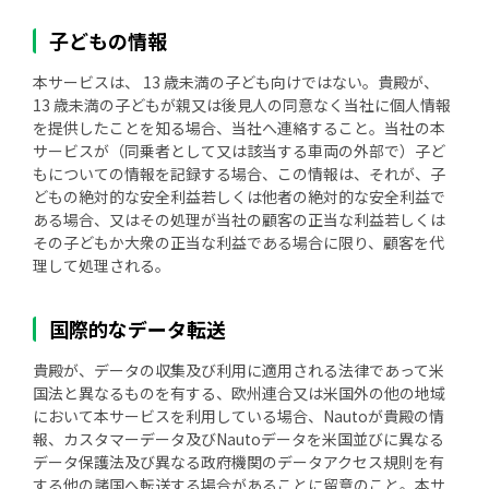
子どもの情報
本サービスは、 13 歳未満の子ども向けではない。貴殿が、
13 歳未満の子どもが親又は後見人の同意なく当社に個人情報
を提供したことを知る場合、当社へ連絡すること。当社の本
サービスが（同乗者として又は該当する車両の外部で）子ど
もについての情報を記録する場合、この情報は、それが、子
どもの絶対的な安全利益若しくは他者の絶対的な安全利益で
ある場合、又はその処理が当社の顧客の正当な利益若しくは
その子どもか大衆の正当な利益である場合に限り、顧客を代
理して処理される。
国際的なデータ転送
貴殿が、データの収集及び利用に適用される法律であって米
国法と異なるものを有する、欧州連合又は米国外の他の地域
において本サービスを利用している場合、Nautoが貴殿の情
報、カスタマーデータ及びNautoデータを米国並びに異なる
データ保護法及び異なる政府機関のデータアクセス規則を有
する他の諸国へ転送する場合があることに留意のこと。本サ