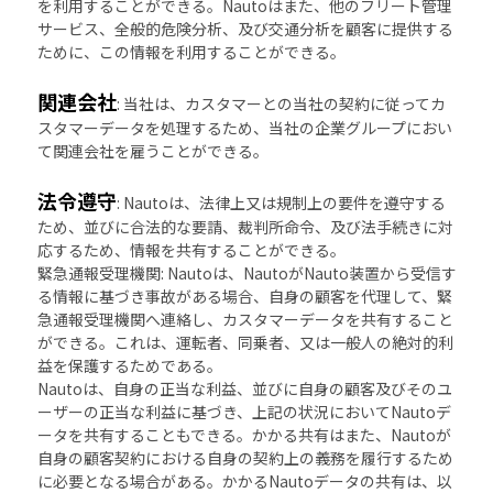
を利用することができる。Nautoはまた、他のフリート管理
サービス、全般的危険分析、及び交通分析を顧客に提供する
ために、この情報を利用することができる。
関連会社
: 当社は、カスタマーとの当社の契約に従ってカ
スタマーデータを処理するため、当社の企業グループにおい
て関連会社を雇うことができる。
法令遵守
: Nautoは、法律上又は規制上の要件を遵守する
ため、並びに合法的な要請、裁判所命令、及び法手続きに対
応するため、情報を共有することができる。
緊急通報受理機関: Nautoは、NautoがNauto装置から受信す
る情報に基づき事故がある場合、自身の顧客を代理して、緊
急通報受理機関へ連絡し、カスタマーデータを共有すること
ができる。これは、運転者、同乗者、又は一般人の絶対的利
益を保護するためである。
Nautoは、自身の正当な利益、並びに自身の顧客及びそのユ
ーザーの正当な利益に基づき、上記の状況においてNautoデ
ータを共有することもできる。かかる共有はまた、Nautoが
自身の顧客契約における自身の契約上の義務を履行するため
に必要となる場合がある。かかるNautoデータの共有は、以