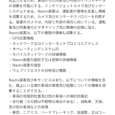
向上させるため、車両からの内部及び外部のイベントデータ
の収集を可能にする、インテリジェントカメラ及びセンサー
システムである。Nauto装置は、運転者の環境を走査し情報
を収集するため、カメラ及びセンサーテクノロジーを利用す
る。装置のカメラは、内部と外部の両方に向いている。運転
者及び同乗者のビデオクリップ及び画像の記録に加え、
Nauto装置は、以下の種類の情報も収集する。
・GPS位置情報
・ネットワーク又はインターネットプロトコルアドレス
・オペレーティングシステムID
・モバイルネットワークの詳細情報
・Nauto装置の識別子又は登録の詳細情報
・Nauto装置の設定
・ウェブリクエストの日時及び種類
Nauto装置及び本サービスはまた、以下についての情報を含
む、路上にいる間の車両の環境及び経験についての情報を収
集することができる。：
・車両の地理的位置及び他の車両への相対的接近
・歩行者（その顔は不鮮明な場合がある）、自転車、天候、
及び他の車両などの危険
・衝突、ニアミス、ハードブレーキング、加速度、又はコー