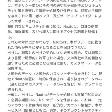
質、並びにテクノロジーの現状を考慮する。Nautoクラウド
は、本ポリシー並びにその他の適切な秘密保持及びセキュリ
ティ対策を遵守して情報を処理及び保存する、顧客から権限
を与えられた第三者ベンダー及びサービスプロバイダーによ
ってサポートされる。
技術的なセキュリティ対策に加え、Nautoは、自身の従業
員、請負業者、及び代理人に関するアクセス制御を整備す
る。
これらの対策にかかわらず、Nautoは、本ポリシーに記載さ
れた情報が完全に安全となることを保証できない。
当社は、顧客との当社の契約に従い必要な場合、又は顧客に
より書面で明示的に許可された場合、又は当社の法的義務を
遵守するために必要となる場合に限り、カスタマーデータを
保持する。
大部分のデータ（大部分のカスタマーデータを含む）は、現
地でNauto装置に一時的に保存され、選り抜きのデータのみ
（選り抜きのカスタマーデータのみを含む）が、クラウドに
送られる。
一般に、当社は、Nautoがデータを処理する事業目的のため
に必要な期間のみ、Nautoデータを保存する。これは、一定
のアカウント作成情報及び一般的なアカウント情報が、本サ
ービス利用情報とともに、通常、そのアカウントがアクティ