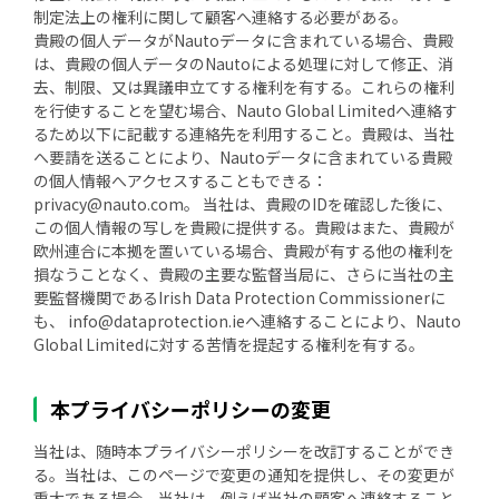
制定法上の権利に関して顧客へ連絡する必要がある。
貴殿の個人データがNautoデータに含まれている場合、貴殿
は、貴殿の個人データのNautoによる処理に対して修正、消
去、制限、又は異議申立てする権利を有する。これらの権利
を行使することを望む場合、Nauto Global Limitedへ連絡す
るため以下に記載する連絡先を利用すること。貴殿は、当社
へ要請を送ることにより、Nautoデータに含まれている貴殿
の個人情報へアクセスすることもできる：
privacy@nauto.com。 当社は、貴殿のIDを確認した後に、
この個人情報の写しを貴殿に提供する。貴殿はまた、貴殿が
欧州連合に本拠を置いている場合、貴殿が有する他の権利を
損なうことなく、貴殿の主要な監督当局に、さらに当社の主
要監督機関であるIrish Data Protection Commissionerに
も、 info@dataprotection.ieへ連絡することにより、Nauto
Global Limitedに対する苦情を提起する権利を有する。
本プライバシーポリシーの変更
当社は、随時本プライバシーポリシーを改訂することができ
る。当社は、このページで変更の通知を提供し、その変更が
重大である場合、当社は、例えば当社の顧客へ連絡すること