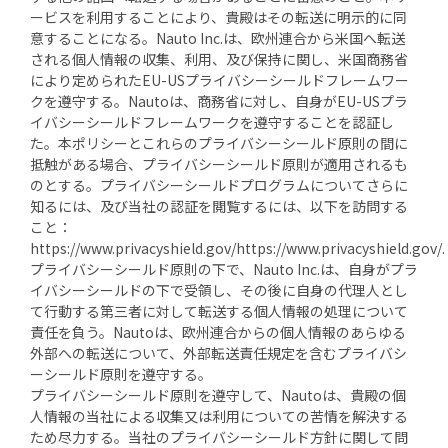
ービスを利用することにより、貴殿はその転送に明示的に同
意することになる。Nauto Inc.は、欧州連合から米国へ転送
される個人情報の収集、利用、及び保持に関し、米国商務省
により定められたEU-USプライバシーシールドフレームワー
クを遵守する。Nautoは、商務省に対し、自身がEU-USプラ
イバシーシールドフレームワークを遵守することを認証し
た。本ポリシーとこれらのプライバシーシールド原則の間に
抵触がある場合、プライバシーシールド原則が適用されるも
のとする。プライバシーシールドプログラムについてさらに
知るには、及び当社の認証を閲覧するには、以下を訪問する
こと：
https://www.privacyshield.gov/https://www.privacyshield.gov/.
プライバシーシールド原則の下で、Nauto Inc.は、自身がプラ
イバシーシールドの下で受領し、その後に自身の代理人とし
て行動する第三者に対して転送する個人情報の処理について
責任を負う。Nautoは、欧州連合からの個人情報のあらゆる
外部への転送について、外部転送責任規定を含むプライバシ
ーシールド原則を遵守する。
プライバシーシールド原則を遵守して、Nautoは、貴殿の個
人情報の当社による収集又は利用についての苦情を解決する
ため尽力する。当社のプライバシーシールド方針に関して問