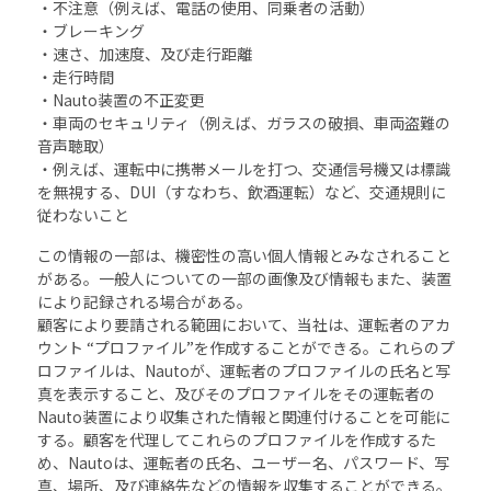
・不注意（例えば、電話の使用、同乗者の活動）
・ブレーキング
・速さ、加速度、及び走行距離
・走行時間
・Nauto装置の不正変更
・車両のセキュリティ（例えば、ガラスの破損、車両盗難の
音声聴取）
・例えば、運転中に携帯メールを打つ、交通信号機又は標識
を無視する、DUI（すなわち、飲酒運転）など、交通規則に
従わないこと
この情報の一部は、機密性の高い個人情報とみなされること
がある。一般人についての一部の画像及び情報もまた、装置
により記録される場合がある。
顧客により要請される範囲において、当社は、運転者のアカ
ウント “プロファイル”を作成することができる。これらのプ
ロファイルは、Nautoが、運転者のプロファイルの氏名と写
真を表示すること、及びそのプロファイルをその運転者の
Nauto装置により収集された情報と関連付けることを可能に
する。顧客を代理してこれらのプロファイルを作成するた
め、Nautoは、運転者の氏名、ユーザー名、パスワード、写
真、場所、及び連絡先などの情報を収集することができる。