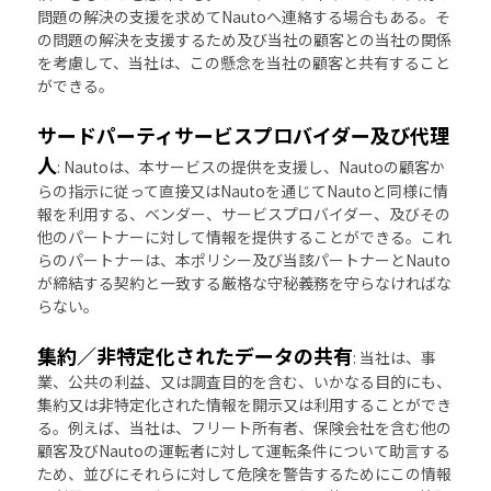
問題の解決の支援を求めてNautoへ連絡する場合もある。そ
の問題の解決を支援するため及び当社の顧客との当社の関係
を考慮して、当社は、この懸念を当社の顧客と共有すること
ができる。
サードパーティサービスプロバイダー及び代理
人
: Nautoは、本サービスの提供を支援し、Nautoの顧客か
らの指示に従って直接又はNautoを通じてNautoと同様に情
報を利用する、ベンダー、サービスプロバイダー、及びその
他のパートナーに対して情報を提供することができる。これ
らのパートナーは、本ポリシー及び当該パートナーとNauto
が締結する契約と一致する厳格な守秘義務を守らなければな
らない。
集約／非特定化されたデータの共有
: 当社は、事
業、公共の利益、又は調査目的を含む、いかなる目的にも、
集約又は非特定化された情報を開示又は利用することができ
る。例えば、当社は、フリート所有者、保険会社を含む他の
顧客及びNautoの運転者に対して運転条件について助言する
ため、並びにそれらに対して危険を警告するためにこの情報