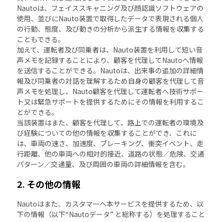
Nautoは、フェイススキャニング及び顔認識ソフトウェアの
使用、並びにNauto装置で取得したデータで表現される個人
の行動、態度、及び動きの分析から派生する情報を収集する
こともできる。
加えて、運転者及び同乗者は、Nauto装置を利用して短い音
声メモを記録することにより、顧客を代理してNautoへ情報
を送信することができる。Nautoは、出来事の追加の詳細情
報及び同乗者の対話を理解するため自身の顧客を代理して音
声メモを処理し、Nauto顧客を代理して運転者へ技術サポー
ト又は緊急サポートを提供するためにその情報を利用するこ
とができる。
当該装置はまた、顧客を代理して、路上での運転者の環境及
び経験についての他の情報を収集することができ、これに
は、車両の速さ、加速度、ブレーキング、衝突イベント、走
行距離、他の車両への相対的接近、道路の状態／危険、交通
パターン／交通量、及び周囲の車両の詳細情報を含む。
2. その他の情報
Nautoはまた、カスタマーへ本サービスを提供するため、以
下の情報（以下“Nautoデータ” と総称する）を処理すること