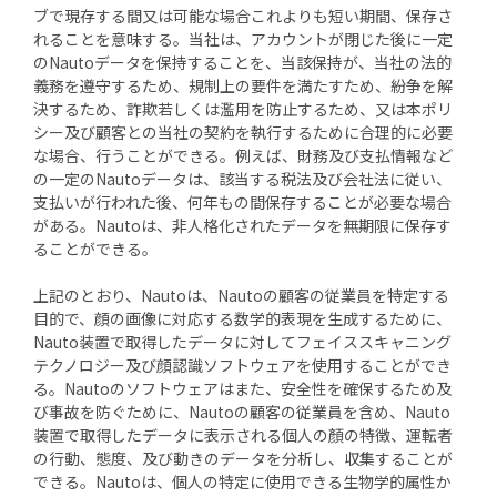
ブで現存する間又は可能な場合これよりも短い期間、保存さ
れることを意味する。当社は、アカウントが閉じた後に一定
のNautoデータを保持することを、当該保持が、当社の法的
義務を遵守するため、規制上の要件を満たすため、紛争を解
決するため、詐欺若しくは濫用を防止するため、又は本ポリ
シー及び顧客との当社の契約を執行するために合理的に必要
な場合、行うことができる。例えば、財務及び支払情報など
の一定のNautoデータは、該当する税法及び会社法に従い、
支払いが行われた後、何年もの間保存することが必要な場合
がある。Nautoは、非人格化されたデータを無期限に保存す
ることができる。
上記のとおり、Nautoは、Nautoの顧客の従業員を特定する
目的で、顔の画像に対応する数学的表現を生成するために、
Nauto装置で取得したデータに対してフェイススキャニング
テクノロジー及び顔認識ソフトウェアを使用することができ
る。Nautoのソフトウェアはまた、安全性を確保するため及
び事故を防ぐために、Nautoの顧客の従業員を含め、Nauto
装置で取得したデータに表示される個人の顏の特徴、運転者
の行動、態度、及び動きのデータを分析し、収集することが
できる。Nautoは、個人の特定に使用できる生物学的属性か