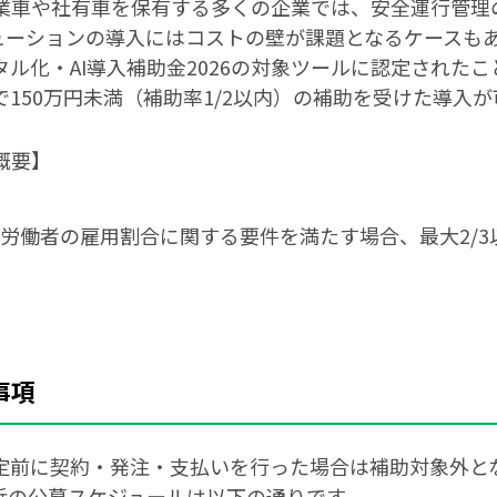
業車や社有車を保有する多くの企業では、安全運行管理
ューションの導入にはコストの壁が課題となるケースも
ル化・AI導入補助金2026の対象ツールに認定されたこ
150万円未満（補助率1/2以内）の補助を受けた導入
概要】
賃金労働者の雇用割合に関する要件を満たす場合、最大2/
事項
定前に契約・発注・支払いを行った場合は補助対象外と
近の公募スケジュールは以下の通りです。