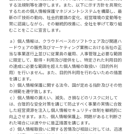
する法規制等を遵守します。また、以下に示す方針を具現化
するための個人情報保護マネジメントシステムを構築し、最
新のIT技術の動向、社会的要請の変化、経営環境の変動等を
常に認識しながら、その継続的改善に、全社を挙げて取り組
むことをここに宣言します。
ａ）個人情報は、クラウドベースのソフトウェア及び関連ハ
ードウェアの販売及びマーケティング業務における当社の正
当な事業遂行上並びに従業員の雇用、人事管理上必要な範囲
に限定して、取得・利用及び提供をし、特定された利用目的
の達成に必要な範囲を超えた個人情報の取扱い（目的外利
用）を行いません。また、目的外利用を行わないための措置
を講じます。
ｂ）個人情報保護に関する法令、国が定める指針及びその他
の規範を遵守致します。
ｃ）個人情報の漏えい、滅失、き損などのリスクに対して
は、合理的な安全対策を講じて防止すべく事業の実情に合致
した経営資源を注入し個人情報セキュリティ体制を継続的に
向上させます。また、個人情報保護上、問題があると判断さ
れた場合には速やかに是正措置を講じます。
ｄ）個人情報取扱いに関する苦情及び相談に対しては、迅速