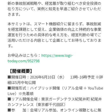
新の事故削減戦略や、経営層が取り組むべき安全投資の
在り方について、実例と知見を早速ご紹介させていただ
きます。
本サミットは、スマート機器紹介に留まらず、事故削減
を経営課題として捉え、企業価値の向上と持続的な事業
運営を行うための具体的な考え方を、経営判断の場でご
活用いただける内容として企画としてお待ちしておりま
す。
お申込みはこちら：
https://www.logi-
today.com/952798
【開催概要】
■開催日時：2026年6月10日（水） 13時-16時予定 ※詳
細は5月中旬公開
■開催形式：ハイブリッド開催（リアル会場 ＋ YouTube
Live）※先着順
■リアル開催会場：東京ガーデンテラス紀尾井町 紀尾井
カンファレンス（東京都千代田区）
■参 加：会場リアル参加、オンライン視聴ともに無