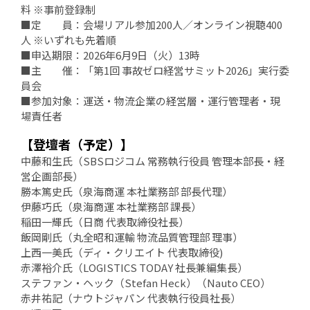
料 ※事前登録制
■定 員：会場リアル参加200人／オンライン視聴400
人 ※いずれも先着順
■申込期限：2026年6月9日（火）13時
■主 催：「第1回 事故ゼロ経営サミット2026」実行委
員会
■参加対象：運送・物流企業の経営層・運行管理者・現
場責任者
【登壇者（予定）】
中藤和生氏（SBSロジコム 常務執行役員 管理本部長・経
営企画部長）
勝本篤史氏（泉海商運 本社業務部 部長代理）
伊藤巧氏（泉海商運 本社業務部 課長）
稲田一輝氏（日商 代表取締役社長）
飯岡剛氏（丸全昭和運輸 物流品質管理部 理事）
上西一美氏（ディ・クリエイト 代表取締役)
赤澤裕介氏（LOGISTICS TODAY 社長兼編集長）
ステファン・ヘック（Stefan Heck）（Nauto CEO）
赤井祐記（ナウトジャパン 代表執行役員社長）