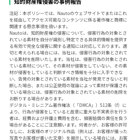
知的財産権侵害の事例報告
注記：本ポリシーでは、Nautoのウェブサイトでまたはこれ
を経由してアクセス可能なコンテンツに係る著作権と商標に
関連する懸念事項を扱います。
Nautoは、知的財産権の侵害について、侵害行為の対象とさ
れている素材を自分が識別し特定できる具体的情報を提供す
る有効で完全な侵害に関する通知には対応しております。適
切と考えられる場合には、当社は、侵害行為の対象とされて
いる素材を削除いたします。当社は、侵害行為の対象とされ
ている素材について、その素材が侵害をしていない、その素
材が侵害をしていると判断すべき情報を十分に入手できな
い、告発の対象とされている素材を当社が発見できないと判
断した場合、または公正使用の理論によって素材が保護され
ている場合には、侵害行為の対象とされている素材の削除を
お断りする場合があります。
デジタル・ミレニアム著作権法（「DMCA」）512条（f）に
より、行為が侵害をしていると故意に重大な不実表示を行う
者は、経費および弁護士費用を含む、損害賠償の責任を負う
場合があることにご注意願います。何者かが、お客様の許可
なしに、お客様のオリジナル作品（例えば、お客様が撮った
写真やお客様が書いた文章）を掲示している場合には、お客