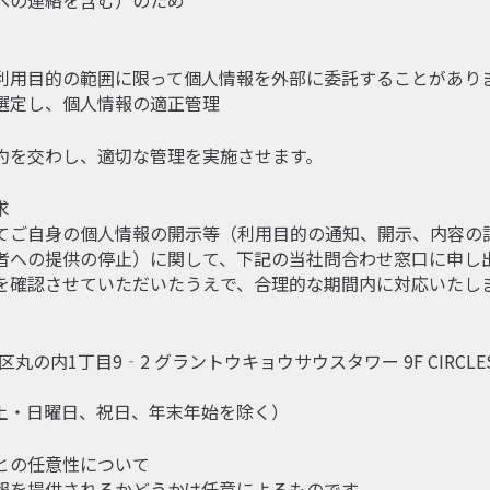
への連絡を含む）のため
利用目的の範囲に限って個人情報を外部に委託することがあり
選定し、個人情報の適正管理
約を交わし、適切な管理を実施させます。
求
てご自身の個人情報の開示等（利用目的の通知、開示、内容の
者への提供の停止）に関して、下記の当社問合わせ窓口に申し
を確認させていただいたうえで、合理的な期間内に対応いたし
田区丸の内1丁目9‐2 グラントウキョウサウスタワー 9F CIRCLE
:00（土・日曜日、祝日、年末年始を除く）
との任意性について
報を提供されるかどうかは任意によるものです。