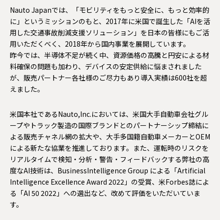
Nauto Japanでは、「モビリティをもっと安全に、もっと効率的
に」というミッションのもと、2017年に米国で誕生した「AIを活
用した交通事故削減支援ソリューション」を日本の皆様にもご活
用いただくべく、2018年から国内事業を展開しています。
昨今では、半導体不足が続く中、資源価格の高騰と円安による材
料確保の問題も加わり、デバイスの安定供給に悩まされました
が、販売パートナー各社様のご尽力もあり導入実績は600社を超
えました。
米国本社であるNauto,Inc.においては、米国大手自動車会社グル
ープやトラック製造の国際ブランドとのパートナーシップ締結に
よる販売チャネル網の拡大や、大手多国籍自動車メーカーとOEM
による新たな協業を推進しております。また、運転時のリスクを
リアルタイムで検知・分析・警告・フィードバックする弊社の高
度なAI技術は、BusinessIntelligence Group による「Artificial
Intelligence Excellence Award 2022」の受賞、米Forbes誌によ
る「AI 50 2022」への選出など、改めて評価をいただいていま
す。