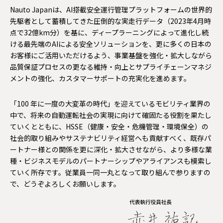
Nauto Japanは、AI搭載安全運行管理プラットフォームの世界的
先駆者として蓄積してきた圧倒的な実走行データ（2023年4月時
点で32億km分）を基に、ディープラーニングによって進化し続
ける最先端のAIによる安全ソリューションを、更に多くの日本の
お客様にご活用いただけるよう、事業基盤を強化・拡大しながら
品質保証プロセスの更なる維持・向上とサプライチェーンマネジ
メントの強化、カスタマーサポートの充実化を進めます。
「100 年に一度の大変革の時代」を迎えているモビリティ業界の
中で、将来の自動運転社会の実現に向けて確固たる役割を果たし
ていくとともに、HSSE（健康・安全・危機管理・環境保全）の
社会的取り組みやサステナビリティ経営へも貢献すべく、既存パ
ートナー様との関係を更に深化・拡大させながら、より多様な業
種・ビジネスモデルのパートナーシップやアライアンスも模索し
ていく所存です。従業員一同一丸となって取り組んで参りますの
で、どうぞよろしくお願いします。