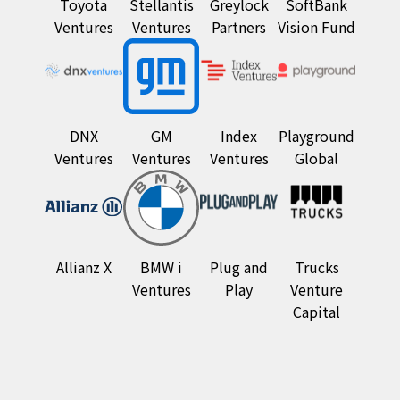
Toyota
Stellantis
Greylock
SoftBank
Ventures
Ventures
Partners
Vision Fund
DNX
GM
Index
Playground
Ventures
Ventures
Ventures
Global
Allianz X
BMW i
Plug and
Trucks
Ventures
Play
Venture
Capital