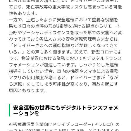
における業務量の増加に伴い、ドライバーさまが疲労し
ており、死亡事故等の重大事故リスクも高まっている可能
性もあります。
一方で、上述したように安全運転において重要な役割を
果たす日々の点呼の形が3密等を避ける観点からリモート
点呼やソーシャルディスタンスを取った形での実施へと変
わってきており各法人さまの安全運転管理者さまからは
「ドライバーさまへの運転指導などが難しくなってきて
いる。」との声も多く聞きます。加えて、新型コロナによ
って、物流業界における業務においてもデジタルトランス
フォメーションが加速しています。しっかりとした運転
指導をしていない場合、車内の機器やスマホによる業務
アプリの使用頻度が増えると、ドライバーさまが「なが
ら運転」をしてしまう可能性が高くなり、事故を起こす
原因ともなります。
安全運転の世界にもデジタルトランスフォメ
ーションを
AI搭載通信型企業向けドライブレコーダー(ドラレコ）の
ナウトは2018年に日本に上陸して以降、とりわけ多くの