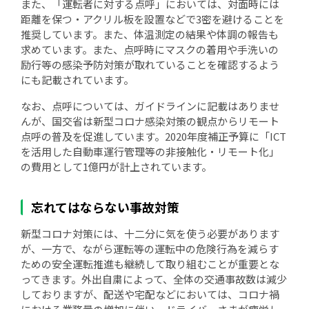
また、「運転者に対する点呼」においては、対面時には
距離を保つ・アクリル板を設置などで3密を避けることを
推奨しています。また、体温測定の結果や体調の報告も
求めています。また、点呼時にマスクの着用や手洗いの
励行等の感染予防対策が取れていることを確認するよう
にも記載されています。
なお、点呼については、ガイドラインに記載はありませ
んが、国交省は新型コロナ感染対策の観点からリモート
点呼の普及を促進しています。2020年度補正予算に「ICT
を活用した自動車運行管理等の非接触化・リモート化」
の費用として1億円が計上されています。
忘れてはならない事故対策
新型コロナ対策には、十二分に気を使う必要があります
が、一方で、ながら運転等の運転中の危険行為を減らす
ための安全運転推進も継続して取り組むことが重要とな
ってきます。外出自粛によって、全体の交通事故数は減少
しておりますが、配送や宅配などにおいては、コロナ禍