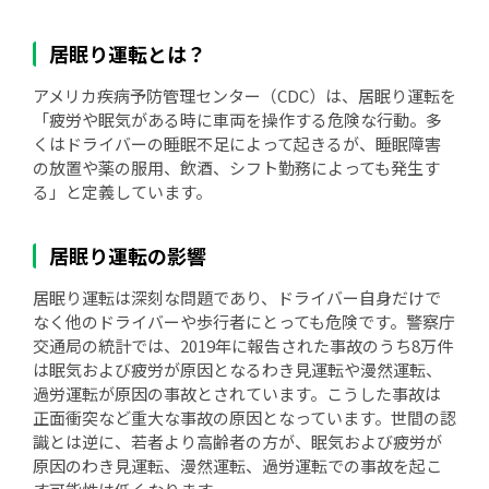
居眠り運転とは？
アメリカ疾病予防管理センター（CDC）は、居眠り運転を
「疲労や眠気がある時に車両を操作する危険な行動。多
くはドライバーの睡眠不足によって起きるが、睡眠障害
の放置や薬の服用、飲酒、シフト勤務によっても発生す
る」と定義しています。
居眠り運転の影響
居眠り運転は深刻な問題であり、ドライバー自身だけで
なく他のドライバーや歩行者にとっても危険です。警察庁
交通局の統計では、2019年に報告された事故のうち8万件
は眠気および疲労が原因となるわき見運転や漫然運転、
過労運転が原因の事故とされています。こうした事故は
正面衝突など重大な事故の原因となっています。世間の認
識とは逆に、若者より高齢者の方が、眠気および疲労が
原因のわき見運転、漫然運転、過労運転での事故を起こ