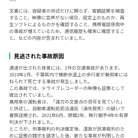
文書には、容疑者の供述だけに頼らず、客観証拠を精査
すること、映像に音声がない場合、設定上のものか、再
生ソフトによるものかを確認すること、携帯電話使用中
の事故が増えているため、通信履歴も確実に確認するこ
と、などの内容が含まれていました。
見逃された事故原因
通達が出された背景には、1件の交通事故があります。
2019年1月、千葉県内で横断歩道上の歩行者が乗用車には
ねられて死亡する事故が発生しました。
この事故では、ドライブレコーダーの映像も証拠として
提出されていました。
乗用車の運転者は、「遠方の交差点の信号を見ていた」
と供述し、自動車運転処罰法違反（過失致死）の疑いで
書類送検され、2021年6月、禁錮2年、執行猶予4年の有罪
判決が下されました。
ところが、刑事裁判の判決確定後、遺族が民事裁判のた
めに証拠の開示を請求した後、新たな事実が判明したの