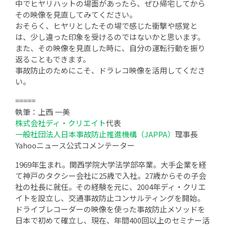
中でヒヤリハットの場面があったら、ぜひ帰宅してから
その映像を見直してみてください。
おそらく、ヒヤリとしたその場で感じた衝撃や感覚と
は、少し違った印象を受けるのではないかと思います。
また、その映像を見直した時に、自分の運転行動を振り
返ることもできます。
事故防止のためにこそ、ドラレコ映像を活用してくださ
い。
=====
執筆：上西 一美
株式会社ディ・クリエイト
代表
一般社団法人日本事故防止推進機構（JAPPA）
理事長
Yahooニュース公式コメンテーター
1969年生まれ。関西学院大学法学部卒業。大手企業を経
て神戸のタクシー会社に25歳で入社。27歳からその子会
社の社長に就任。その経験を元に、2004年ディ・クリエ
イトを設立し、交通事故防止コンサルティングを開始。
ドライブレコーダーの映像を使った事故防止メソッドを
日本で初めて確立し、現在、年間400回以上のセミナー活