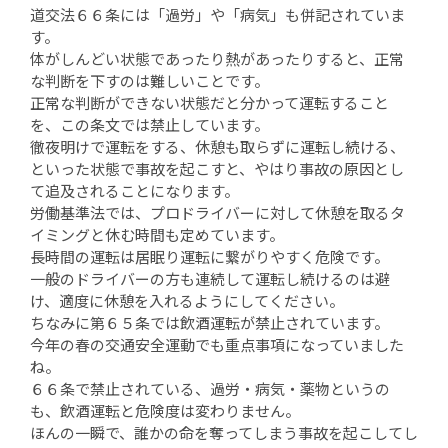
道交法６６条には「過労」や「病気」も併記されていま
す。
体がしんどい状態であったり熱があったりすると、正常
な判断を下すのは難しいことです。
正常な判断ができない状態だと分かって運転すること
を、この条文では禁止しています。
徹夜明けで運転をする、休憩も取らずに運転し続ける、
といった状態で事故を起こすと、やはり事故の原因とし
て追及されることになります。
労働基準法では、プロドライバーに対して休憩を取るタ
イミングと休む時間も定めています。
長時間の運転は居眠り運転に繋がりやすく危険です。
一般のドライバーの方も連続して運転し続けるのは避
け、適度に休憩を入れるようにしてください。
ちなみに第６５条では飲酒運転が禁止されています。
今年の春の交通安全運動でも重点事項になっていました
ね。
６６条で禁止されている、過労・病気・薬物というの
も、飲酒運転と危険度は変わりません。
ほんの一瞬で、誰かの命を奪ってしまう事故を起こしてし