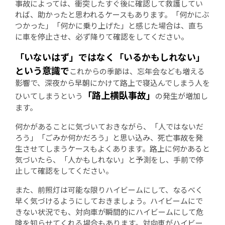
事故によっては、衝突したすぐ後に確認して救護してい
れば、助かったと思われるケースもあります。「何かにぶ
つかった」「何かに乗り上げた」と感じた場合は、直ち
に車を停止させ、必ず降りて確認をしてください。
「いないはず」ではなく「いるかもしれない」
という意識で
これからの季節は、忘年会なども増える
影響で、深夜から早朝にかけて路上で寝込んでしまう人を
「路上横臥事故」
ひいてしまうという
の発生が増加し
ます。
何かがあることに気づいておきながら、「人ではないだ
ろう」「ごみか何かだろう」と思い込み、死亡事故を発
生させてしまうケースもよくあります。路上に何かあると
気づいたら、「人かもしれない」と予測をし、手前で停
止して確認をしてください。
また、前照灯は可能な限りハイビームにして、なるべく
早く気づけるようにしておきましょう。ハイビームにで
きない状況でも、対向車が瞬間的にハイビームにして危
険を知らせてくれる場合もあります。対向車がハイビー