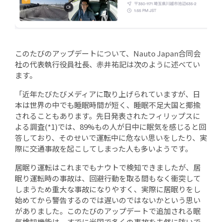
このたびのアップデートについて、Nauto Japan合同会
社の代表執行役員社長、赤井祐記は次のように述べてい
ます。
「近年たびたびメディアに取り上げられていますが、日
本は世界の中でも睡眠時間が短く、睡眠不足大国と揶揄
されることもあります。先日発表されたフィリップスに
よる調査(*1)では、89%もの人が日中に眠気を感じると回
答しており、そのせいで運転中に危ない思いをしたり、実
際に交通事故を起こしてしまった人も多いようです。
居眠り運転はこれまでもナウトで検知できましたが、居
眠り運転時の事故は、回避行動を取る間もなく衝突して
しまうため重大な事故になりやすく、実際に居眠りをし
始めてから警告するのでは遅いのではないかという思い
がありました。このたびのアップデートで追加される眠
気検知機能は、すでに米国で多くの事故を未然に防いで