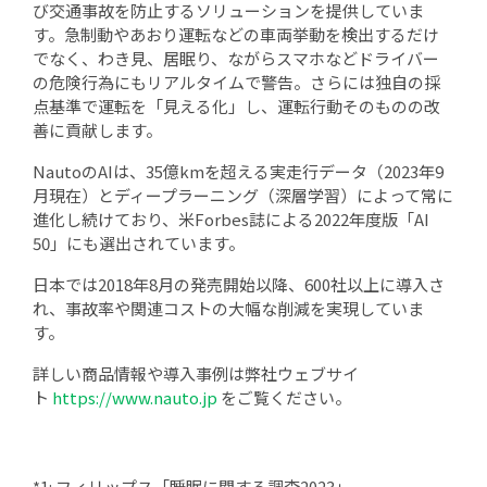
び交通事故を防止するソリューションを提供していま
す。急制動やあおり運転などの車両挙動を検出するだけ
でなく、わき見、居眠り、ながらスマホなどドライバー
の危険行為にもリアルタイムで警告。さらには独自の採
点基準で運転を「見える化」し、運転行動そのものの改
善に貢献します。
NautoのAIは、35億kmを超える実走行データ（2023年9
月現在）とディープラーニング（深層学習）によって常に
進化し続けており、米Forbes誌による2022年度版「AI
50」にも選出されています。
日本では2018年8月の発売開始以降、600社以上に導入さ
れ、事故率や関連コストの大幅な削減を実現していま
す。
詳しい商品情報や導入事例は弊社ウェブサイ
ト
https://www.nauto.jp
をご覧ください。
*1: フィリップス「睡眠に関する調査2023」