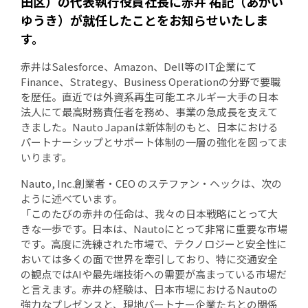
田区）の代表執行役員社長に赤井 祐記（あかい
ゆうき）が就任したことをお知らせいたしま
す。
赤井はSalesforce、Amazon、Dell等のIT企業にて
Finance、Strategy、Business Operationの分野で要職
を歴任。直近では外資系再生可能エネルギー大手の日本
法人にて最高財務責任者を務め、事業の急成長を支えて
きました。Nauto Japanは新体制のもと、日本における
パートナーシップとサポート体制の一層の強化を図ってま
いります。
Nauto, Inc.創業者・CEO のステファン・ヘックは、次の
ように述べています。
「このたびの赤井の任命は、我々の日本戦略にとって大
きな一歩です。日本は、Nautoにとって非常に重要な市場
です。高度に洗練された市場で、テクノロジーと安全性に
おいては多くの面で世界を牽引しており、特に交通安全
の観点ではAIや最先端技術への需要が高まっている市場だ
と言えます。赤井の経験は、日本市場におけるNautoの
強力なプレゼンスと、現地パートナー企業たちとの関係