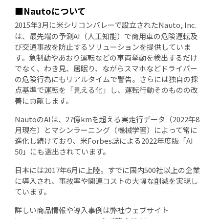
■Nautoについて
2015年3月に米シリコンバレーで設立されたNauto, Inc.
は、最先端の予測AI（人工知能）で商用車の危険運転及
び交通事故を防止するソリューションを提供していま
す。急制動やあおり運転などの車両挙動を検出するだけ
でなく、わき見、居眠り、ながらスマホなどドライバー
の危険行為にもリアルタイムで警告。さらには独自の採
点基準で運転を「見える化」し、運転行動そのものの改
善に貢献します。
NautoのAIは、27億kmを超える実走行データ（2022年8
月現在）とマシンラーニング（機械学習）によって常に
進化し続けており、米Forbes誌による2022年度版「AI
50」にも選出されています。
日本には2017年6月に上陸。すでに国内500社以上の企業
に導入され、事故率や関連コストの大幅な削減を実現し
ています。
詳しい商品情報や導入事例は弊社ウェブサイト