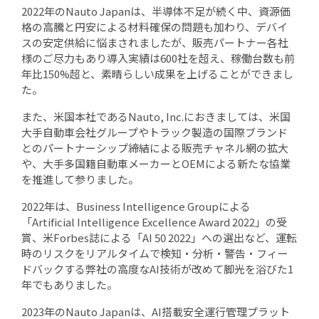
2022年のNauto Japanは、半導体不足が続く中、資源価
格の高騰と円安による材料確保の問題も加わり、デバイ
スの安定供給に悩まされましたが、販売パートナー各社
様のご尽力もあり導入実績は600社を超え、稼働台数も前
年比150%超と、素晴らしい成果を上げることができまし
た。
また、米国本社であるNauto, Inc.におきましては、米国
大手自動車会社グループやトラック製造の国際ブランド
とのパートナーシップ締結による販売チャネル網の拡大
や、大手多国籍自動車メーカーとOEMによる新たな協業
を推進して参りました。
2022年は、Business Intelligence Groupによる
「Artificial Intelligence Excellence Award 2022」の受
賞、米Forbes誌による「AI 50 2022」への選出など、運転
時のリスクをリアルタイムで検知・分析・警告・フィー
ドバックする弊社の高度なAI技術が改めて脚光を浴びた1
年でもありました。
2023年のNauto Japanは、AI搭載安全運行管理プラット