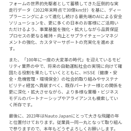
フォームの世界的先駆者として蓄積してきた圧倒的な実
走行データ（2022年末時点で30億km分）を基に、ディー
プラーニングによって進化し続ける最先端のAIによる安全
ソリューションを、更に多くの日本のお客様にご活用い
ただけるよう、事業基盤を強化・拡大しながら品質保証
プロセスの更なる維持・向上とサプライチェーンマネジ
メントの強化、カスタマーサポートの充実化を進めま
す。
また、「100年に一度の大変革の時代」を迎えているモビ
リティ業界の中で、将来の自動運転社会の実現に向けて確
固たる役割を果たしていくとともに、HSSE（健康・安
全・危機管理・環境保全）の社会的取り組みやサステナ
ビリティ経営へ貢献すべく、既存パートナー様との関係を
更に深化・拡大させながら、より多様な業種・ビジネス
モデルのパートナーシップやアライアンスも模索してい
く所存です。
最後に、2023年はNauto Japanにとって大きな飛躍の年
と位置付けております。従業員一同一丸となって取り組ん
で参りますので、本年もどうぞよろしくお願いします。