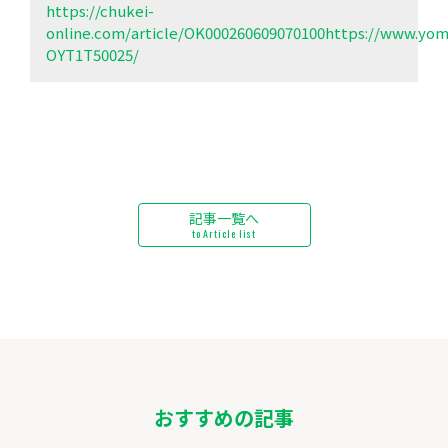
https://chukei-
online.com/article/OK000260609070100https://www.yomiu
OYT1T50025/
記事一覧へ
to Article list
おすすめの記事