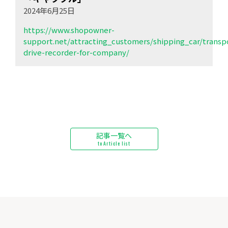
2024年6月25日
https://www.shopowner-
support.net/attracting_customers/shipping_car/trans
drive-recorder-for-company/
記事一覧へ
to Article list