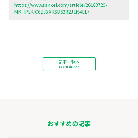
https://www.sankei.com/article/20180720-
MKHPLKIC6BJXXK5D53R2JLN4EE/
記事一覧へ
to Article list
おすすめの記事